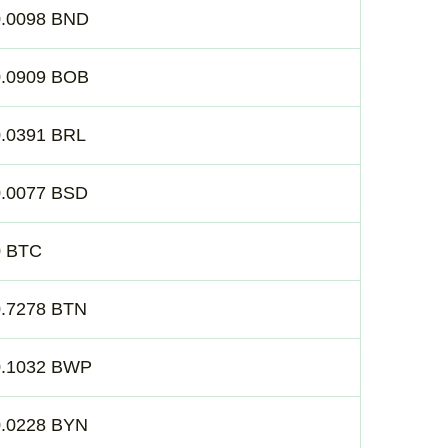
0.0098 BND
0.0909 BOB
0.0391 BRL
0.0077 BSD
0 BTC
0.7278 BTN
0.1032 BWP
0.0228 BYN