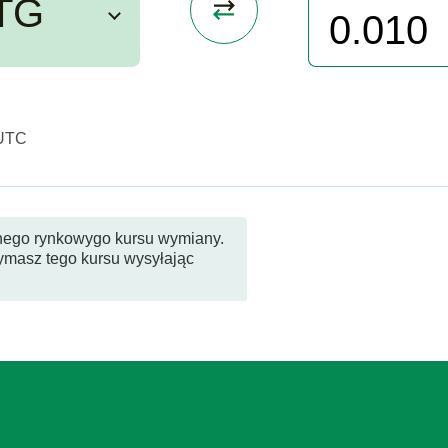
TG
 UTC
nego rynkowygo kursu wymiany.
zymasz tego kursu wysyłając