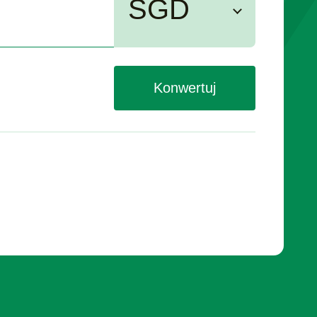
SGD
Konwertuj