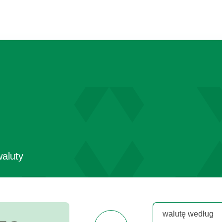
aluty
walutę według