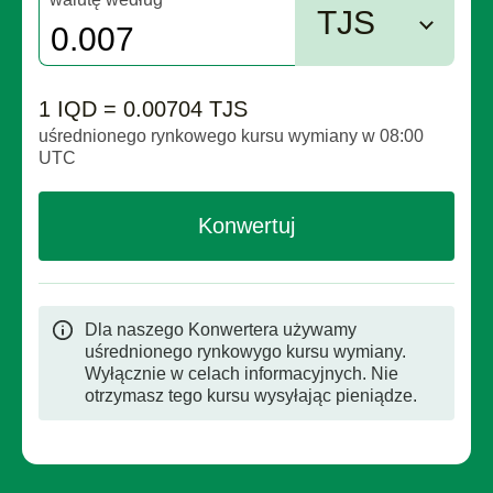
TJS
1 IQD = 0.00704 TJS
uśrednionego rynkowego kursu wymiany w 08:00
UTC
Konwertuj
Dla naszego Konwertera używamy
uśrednionego rynkowygo kursu wymiany.
Wyłącznie w celach informacyjnych. Nie
otrzymasz tego kursu wysyłając pieniądze.